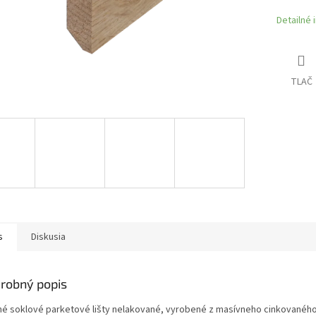
Detailné 
TLAČ
s
Diskusia
robný popis
hé soklové parketové lišty nelakované, vyrobené z masívneho cinkované