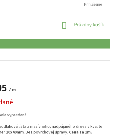
Prihlásenie
NÁKUPNÝ
Prázdny košík
KOŠÍK
05
/ m
ová
dané
bola vypredaná…
odlahová lišta z masívneho, nadpájaného dreva v kvalite
mer
10x40mm
. Bez povrchovej úpravy.
Cena za 1m.