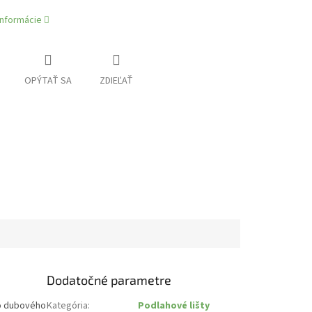
informácie
OPÝTAŤ SA
ZDIEĽAŤ
Dodatočné parametre
ho dubového
Kategória
:
Podlahové lišty