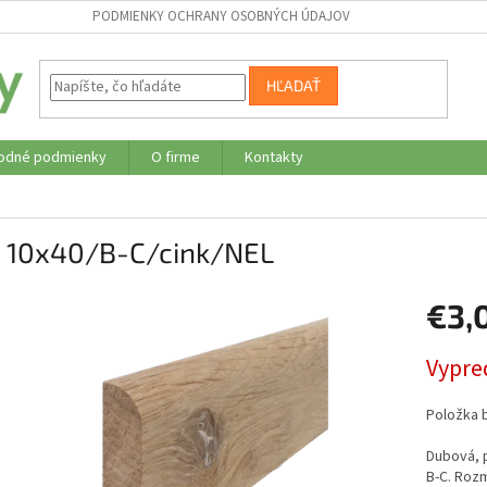
PODMIENKY OCHRANY OSOBNÝCH ÚDAJOV
HĽADAŤ
odné podmienky
O firme
Kontakty
 10x40/B-C/cink/NEL
€3,
Jednotk
Vypre
cena:
Položka 
Dubová, p
B-C. Roz