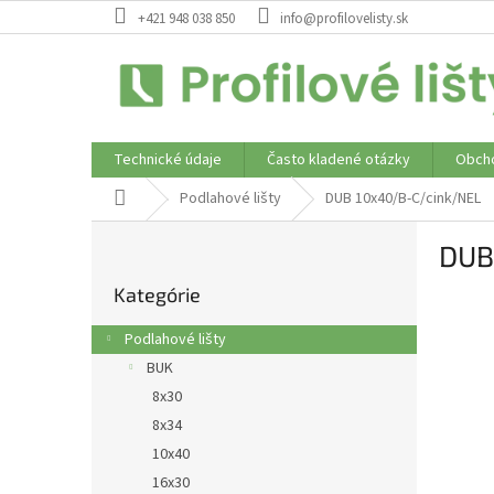
Prejsť
+421 948 038 850
info@profilovelisty.sk
na
obsah
Technické údaje
Často kladené otázky
Obch
Domov
Podlahové lišty
DUB 10x40/B-C/cink/NEL
B
DUB
o
Preskočiť
č
Kategórie
kategórie
n
ý
Podlahové lišty
p
BUK
a
8x30
n
e
8x34
l
10x40
16x30