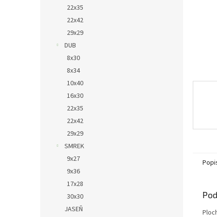
22x35
22x42
29x29
DUB
8x30
8x34
10x40
16x30
22x35
22x42
29x29
SMREK
9x27
Popi
9x36
17x28
Pod
30x30
JASEŇ
Ploc