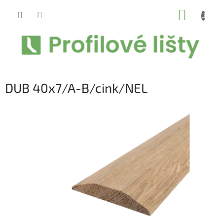
Prejsť
NÁKUP
na
obsah
KOŠÍK
DUB 40x7/A-B/cink/NEL