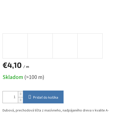
€4,10
/ m
Jednotková
Skladom
(>100 m)
cena:
Pridať do košíka
Dubová, prechodová lišta z masívneho, nadpájaného dreva v kvalite A-